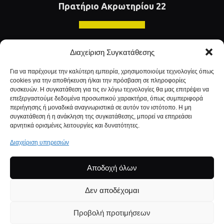
Πρατήριο Ακρωτηρίου 22
Ακρωτηρίου 22
Διαχείριση Συγκατάθεσης
Πάτρα, Τ.Κ. 26334
Για να παρέχουμε την καλύτερη εμπειρία, χρησιμοποιούμε τεχνολογίες όπως
2610310110
cookies για την αποθήκευση ή/και την πρόσβαση σε πληροφορίες
etekaglafkos@gmail.com
συσκευών. Η συγκατάθεση για τις εν λόγω τεχνολογίες θα μας επιτρέψει να
επεξεργαστούμε δεδομένα προσωπικού χαρακτήρα, όπως συμπεριφορά
περιήγησης ή μοναδικά αναγνωριστικά σε αυτόν τον ιστότοπο. Η μη
συγκατάθεση ή η ανάκληση της συγκατάθεσης, μπορεί να επηρεάσει
αρνητικά ορισμένες λειτουργίες και δυνατότητες.
Διαχείριση υπηρεσιών
Αρχική
Καύσιμα
Πετρέλαιο Θέρμανσης
Πλυντήριο
Λιπαντήριο
Προϊόντα
Επικοινωνία
Αποδοχή όλων
Δεν αποδέχομαι
© 2022 DINOS STAIKOS All rights reserved. Powered by |
Προβολή προτιμήσεων